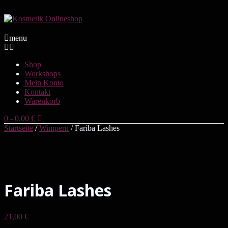
menu
Shop
Workshops
Mein Konto
Kontakt
Warenkorb
0
-
0,00
€
Startseite
/
Wimpern
/ Fariba Lashes
Fariba Lashes
21,00
€